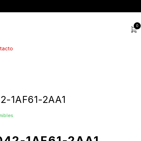
0
tacto
2-1AF61-2AA1
nibles
042-1AF61-2AA1