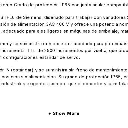
nimiento Grado de protección IP65 con junta anular compat
‑1FL6 de Siemens, diseñado para trabajar con variadores
ión de alimentación 3AC 400 V y ofrece una potencia nomi
, adecuado para ejes ligeros en máquinas de embalaje, man
 mm y se suministra con conector acodado para potencia/se
incremental TTL de 2500 incrementos por vuelta, que propo
 configuraciones estándar de servo.​
ión N (estándar) y se suministra sin freno de mantenimient
posición sin alimentación. Su grado de protección IP65, co
 industriales exigentes siempre que el conector y la insta
Show More