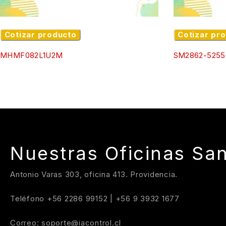
Cotizar producto
Cotizar pr
MHMF082L1U2M
SM2862-5255
Nuestras Oficinas San
Antonio Varas 303, oficina 413. Providencia.
Teléfono
+56 2286 99152
|
+56 9 3932 1677
Correo:
soporte@iacontrol.cl