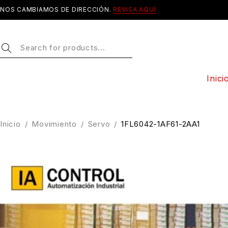
NOS CAMBIAMOS DE DIRECCIÓN.
REVISA AQUÍ
Inici
Inicio
/
Movimiento
/
Servo
/
1FL6042-1AF61-2AA1