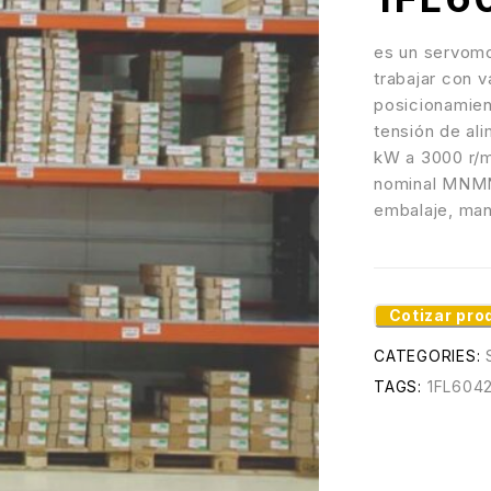
es un servomo
trabajar con 
posicionamien
tensión de al
kW a 3000 r/m
nominal
MN
M
embalaje, man
Cotizar pro
CATEGORIES:
TAGS:
1FL6042