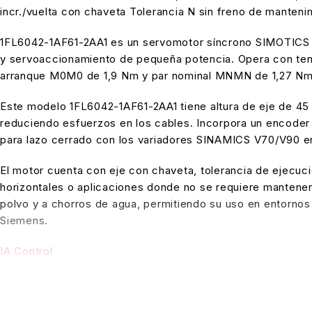
incr./vuelta con chaveta Tolerancia N sin freno de mante
1FL6042-1AF61-2AA1 es un servomotor síncrono SIMOTICS S
y servoaccionamiento de pequeña potencia. Opera con tens
arranque
M0
M
0
de 1,9 Nm y par nominal
MN
MN
de 1,27 Nm
Este modelo 1FL6042-1AF61-2AA1 tiene altura de eje de 45
reduciendo esfuerzos en los cables. Incorpora un encoder 
para lazo cerrado con los variadores SINAMICS V70/V90 en
El motor cuenta con eje con chaveta, tolerancia de ejecuc
horizontales o aplicaciones donde no se requiere mantener 
polvo y a chorros de agua, permitiendo su uso en entornos
Siemens.
IA Control
Instagram