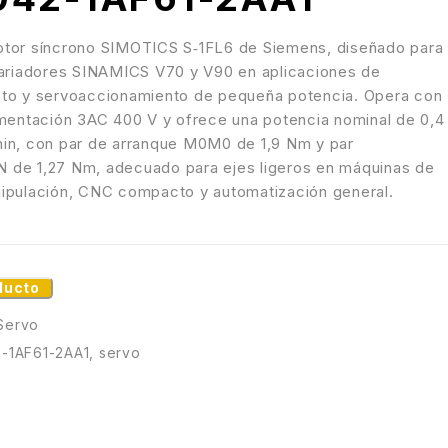
tor síncrono SIMOTICS S‑1FL6 de Siemens, diseñado para
variadores SINAMICS V70 y V90 en aplicaciones de
to y servoaccionamiento de pequeña potencia. Opera con
imentación 3AC 400 V y ofrece una potencia nominal de 0,4
in, con par de arranque
M0
M
0
de 1,9 Nm y par
N
de 1,27 Nm, adecuado para ejes ligeros en máquinas de
ipulación, CNC compacto y automatización general.​
ducto
Servo
-1AF61-2AA1
,
servo