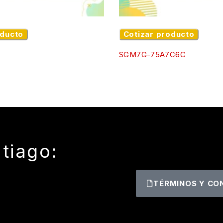
oducto
Cotizar producto
SGM7G-75A7C6C
tiago:
TÉRMINOS Y CO